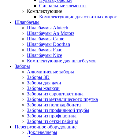
Пульты, брелки
Сигнальные элементы
Комплектующие
Комплектующие для откатных ворот
Шлагбаумы
Шлагбаумы Alutech
Шлагбаумы An-Motors
Шлагбаумы Came
Шлагбаумы Doorhan
Шлагбаумы Faac
Шлагбаумы Nice
Комплектующие для шлагбаумов
Заборы
Алюминиевые заборы
Заборы 3D
Заборы для дачи
Заборы жалюзи
Заборы из евроштакетника
Заборы из металлического прутка
Заборы из поликарбоната
Заборы из профильной трубы
Заборы из профнастила
Заборы из сетки рабицы
Перегрузочное оборудование
Доклевеллеры