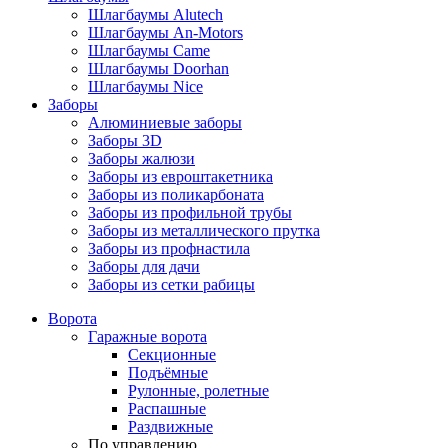
Шлагбаумы Alutech
Шлагбаумы An-Motors
Шлагбаумы Came
Шлагбаумы Doorhan
Шлагбаумы Nice
Заборы
Алюминиевые заборы
Заборы 3D
Заборы жалюзи
Заборы из евроштакетника
Заборы из поликарбоната
Заборы из профильной трубы
Заборы из металлического прутка
Заборы из профнастила
Заборы для дачи
Заборы из сетки рабицы
Ворота
Гаражные ворота
Секционные
Подъёмные
Рулонные, ролетные
Распашные
Раздвижные
По управлению