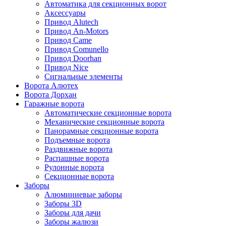
Автоматика для секционных ворот
Аксессуары
Привод Alutech
Привод An-Motors
Привод Came
Привод Comunello
Привод Doorhan
Привод Nice
Сигнальные элементы
Ворота Алютех
Ворота Дорхан
Гаражные ворота
Автоматические секционные ворота
Механические секционные ворота
Панорамные секционные ворота
Подъемные ворота
Раздвижные ворота
Распашные ворота
Рулонные ворота
Секционные ворота
Заборы
Алюминиевые заборы
Заборы 3D
Заборы для дачи
Заборы жалюзи