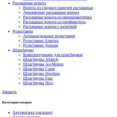
Распашные ворота
Ворота из сэндвич панелей распашные
Деревянные распашные ворота
Распашные ворота из евроштакетника
Распашные ворота из профнастила
Распашные ворота с калиткой
Рольставни
Антивандальные рольставни
Рольставни Алютех
Рольставни Дорхан
Шлагбаумы
Комплектующие для шлагбаумов
Шлагбаумы Alutech
Шлагбаумы An-Motors
Шлагбаумы Came
Шлагбаумы Doorhan
Шлагбаумы Faac
Шлагбаумы Nice
Закрыть
Категории товаров
Автоматика для ворот