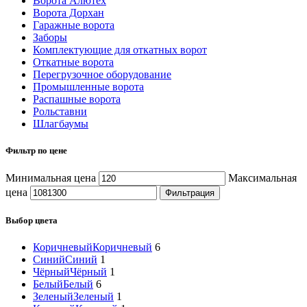
Ворота Алютех
Ворота Дорхан
Гаражные ворота
Заборы
Комплектующие для откатных ворот
Откатные ворота
Перегрузочное оборудование
Промышленные ворота
Распашные ворота
Рольставни
Шлагбаумы
Фильтр по цене
Минимальная цена
Максимальная
цена
Фильтрация
Выбор цвета
Коричневый
Коричневый
6
Синий
Синий
1
Чёрный
Чёрный
1
Белый
Белый
6
Зеленый
Зеленый
1