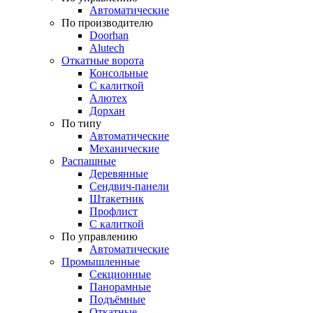
Автоматические
По производителю
Doorhan
Alutech
Откатные ворота
Консольные
С калиткой
Алютех
Дорхан
По типу
Автоматические
Механические
Распашные
Деревянные
Сендвич-панели
Штакетник
Профлист
С калиткой
По управлению
Автоматические
Промышленные
Секционные
Панорамные
Подъёмные
Откатные