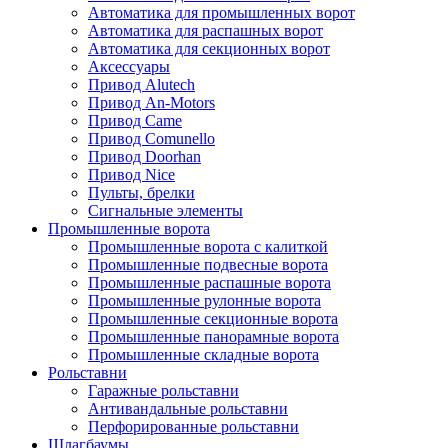
Автоматика для промышленных ворот
Автоматика для распашных ворот
Автоматика для секционных ворот
Аксессуары
Привод Alutech
Привод An-Motors
Привод Came
Привод Comunello
Привод Doorhan
Привод Nice
Пульты, брелки
Сигнальные элементы
Промышленные ворота
Промышленные ворота с калиткой
Промышленные подвесные ворота
Промышленные распашные ворота
Промышленные рулонные ворота
Промышленные секционные ворота
Промышленные панорамные ворота
Промышленные складные ворота
Рольставни
Гаражные рольставни
Антивандальные рольставни
Перфорированные рольставни
Шлагбаумы