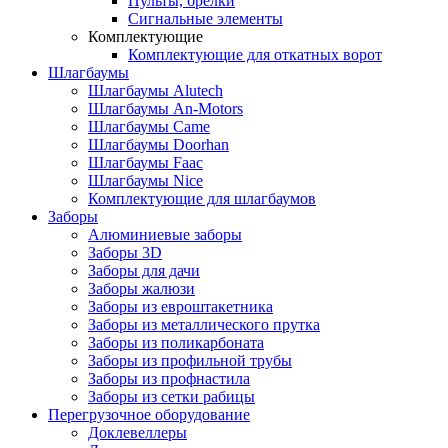
Пульты, брелки
Сигнальные элементы
Комплектующие
Комплектующие для откатных ворот
Шлагбаумы
Шлагбаумы Alutech
Шлагбаумы An-Motors
Шлагбаумы Came
Шлагбаумы Doorhan
Шлагбаумы Faac
Шлагбаумы Nice
Комплектующие для шлагбаумов
Заборы
Алюминиевые заборы
Заборы 3D
Заборы для дачи
Заборы жалюзи
Заборы из евроштакетника
Заборы из металлического прутка
Заборы из поликарбоната
Заборы из профильной трубы
Заборы из профнастила
Заборы из сетки рабицы
Перегрузочное оборудование
Доклевеллеры