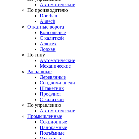
Автоматические
По производителю
Doorhan
Alutech
Откатные ворота
Консольные
С калиткой
Алютех
Дорхан
По типу
Автоматические
Механические
Распашные
Деревянные
Сендвич-панели
Штакетник
Профлист
С калиткой
По управлению
Автоматические
Промышленные
Секционные
Панорамные
Подъёмные
Откатные