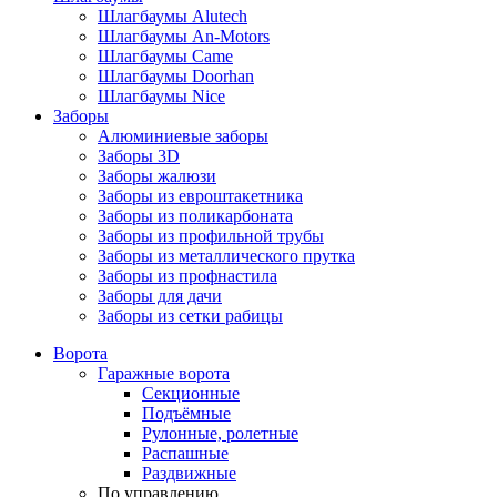
Шлагбаумы Alutech
Шлагбаумы An-Motors
Шлагбаумы Came
Шлагбаумы Doorhan
Шлагбаумы Nice
Заборы
Алюминиевые заборы
Заборы 3D
Заборы жалюзи
Заборы из евроштакетника
Заборы из поликарбоната
Заборы из профильной трубы
Заборы из металлического прутка
Заборы из профнастила
Заборы для дачи
Заборы из сетки рабицы
Ворота
Гаражные ворота
Секционные
Подъёмные
Рулонные, ролетные
Распашные
Раздвижные
По управлению