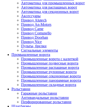
Автоматика для промышленных ворот
Автоматика для распашных ворот
Автоматика для секционных ворот
Аксессуары
Привод Alutech
Привод An-Motors
Привод Came
Привод Comunello
Привод Doorhan
Привод Nice
Пульты, брелки
Сигнальные элементы
Промышленные ворота
Промышленные ворота с калиткой
Промышленные подвесные ворота
Промышленные распашные ворота
Промышленные рулонные ворота
Промышленные секционные ворота
Промышленные панорамные ворота
Промышленные складные ворота
Рольставни
Гаражные рольставни
Антивандальные рольставни
Перфорированные рольставни
Шлагбаумы