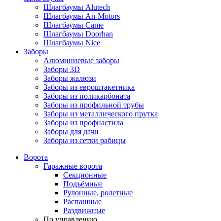
Шлагбаумы Alutech
Шлагбаумы An-Motors
Шлагбаумы Came
Шлагбаумы Doorhan
Шлагбаумы Nice
Заборы
Алюминиевые заборы
Заборы 3D
Заборы жалюзи
Заборы из евроштакетника
Заборы из поликарбоната
Заборы из профильной трубы
Заборы из металлического прутка
Заборы из профнастила
Заборы для дачи
Заборы из сетки рабицы
Ворота
Гаражные ворота
Секционные
Подъёмные
Рулонные, ролетные
Распашные
Раздвижные
По управлению