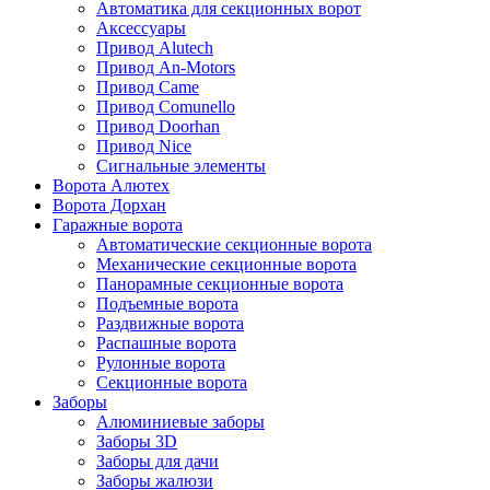
Автоматика для секционных ворот
Аксессуары
Привод Alutech
Привод An-Motors
Привод Came
Привод Comunello
Привод Doorhan
Привод Nice
Сигнальные элементы
Ворота Алютех
Ворота Дорхан
Гаражные ворота
Автоматические секционные ворота
Механические секционные ворота
Панорамные секционные ворота
Подъемные ворота
Раздвижные ворота
Распашные ворота
Рулонные ворота
Секционные ворота
Заборы
Алюминиевые заборы
Заборы 3D
Заборы для дачи
Заборы жалюзи