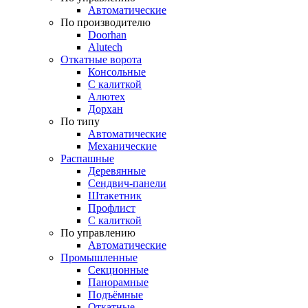
Автоматические
По производителю
Doorhan
Alutech
Откатные ворота
Консольные
С калиткой
Алютех
Дорхан
По типу
Автоматические
Механические
Распашные
Деревянные
Сендвич-панели
Штакетник
Профлист
С калиткой
По управлению
Автоматические
Промышленные
Секционные
Панорамные
Подъёмные
Откатные