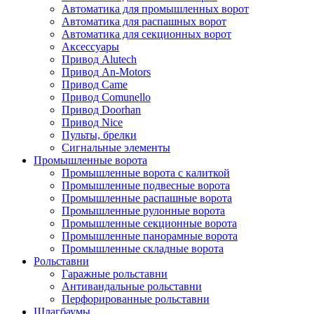
Автоматика для промышленных ворот
Автоматика для распашных ворот
Автоматика для секционных ворот
Аксессуары
Привод Alutech
Привод An-Motors
Привод Came
Привод Comunello
Привод Doorhan
Привод Nice
Пульты, брелки
Сигнальные элементы
Промышленные ворота
Промышленные ворота с калиткой
Промышленные подвесные ворота
Промышленные распашные ворота
Промышленные рулонные ворота
Промышленные секционные ворота
Промышленные панорамные ворота
Промышленные складные ворота
Рольставни
Гаражные рольставни
Антивандальные рольставни
Перфорированные рольставни
Шлагбаумы