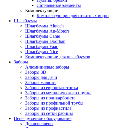
Пульты, брелки
Сигнальные элементы
Комплектующие
Комплектующие для откатных ворот
Шлагбаумы
Шлагбаумы Alutech
Шлагбаумы An-Motors
Шлагбаумы Came
Шлагбаумы Doorhan
Шлагбаумы Faac
Шлагбаумы Nice
Комплектующие для шлагбаумов
Заборы
Алюминиевые заборы
Заборы 3D
Заборы для дачи
Заборы жалюзи
Заборы из евроштакетника
Заборы из металлического прутка
Заборы из поликарбоната
Заборы из профильной трубы
Заборы из профнастила
Заборы из сетки рабицы
Перегрузочное оборудование
Доклевеллеры