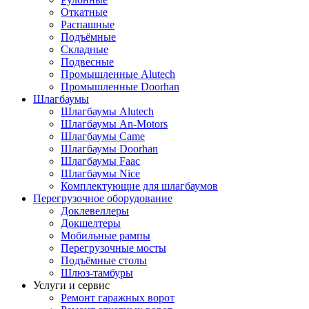
Откатные
Распашные
Подъёмные
Складные
Подвесные
Промышленные Alutech
Промышленные Doorhan
Шлагбаумы
Шлагбаумы Alutech
Шлагбаумы An-Motors
Шлагбаумы Came
Шлагбаумы Doorhan
Шлагбаумы Faac
Шлагбаумы Nice
Комплектующие для шлагбаумов
Перегрузочное оборудование
Доклевеллеры
Докшелтеры
Мобильные рампы
Перегрузочные мосты
Подъёмные столы
Шлюз-тамбуры
Услуги и сервис
Ремонт гаражных ворот