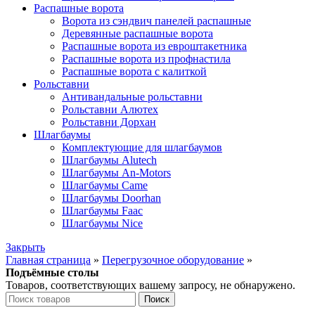
Распашные ворота
Ворота из сэндвич панелей распашные
Деревянные распашные ворота
Распашные ворота из евроштакетника
Распашные ворота из профнастила
Распашные ворота с калиткой
Рольставни
Антивандальные рольставни
Рольставни Алютех
Рольставни Дорхан
Шлагбаумы
Комплектующие для шлагбаумов
Шлагбаумы Alutech
Шлагбаумы An-Motors
Шлагбаумы Came
Шлагбаумы Doorhan
Шлагбаумы Faac
Шлагбаумы Nice
Закрыть
Главная страница
»
Перегрузочное оборудование
»
Подъёмные столы
Товаров, соответствующих вашему запросу, не обнаружено.
Поиск