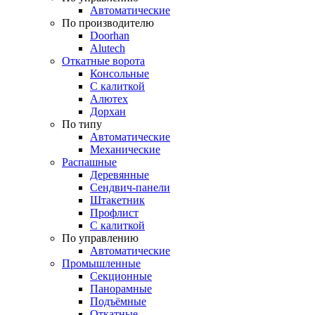
Автоматические
По производителю
Doorhan
Alutech
Откатные ворота
Консольные
С калиткой
Алютех
Дорхан
По типу
Автоматические
Механические
Распашные
Деревянные
Сендвич-панели
Штакетник
Профлист
С калиткой
По управлению
Автоматические
Промышленные
Секционные
Панорамные
Подъёмные
Откатные