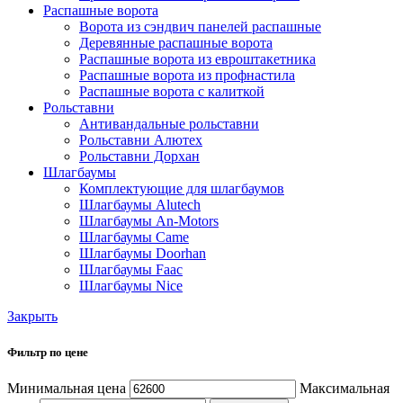
Распашные ворота
Ворота из сэндвич панелей распашные
Деревянные распашные ворота
Распашные ворота из евроштакетника
Распашные ворота из профнастила
Распашные ворота с калиткой
Рольставни
Антивандальные рольставни
Рольставни Алютех
Рольставни Дорхан
Шлагбаумы
Комплектующие для шлагбаумов
Шлагбаумы Alutech
Шлагбаумы An-Motors
Шлагбаумы Came
Шлагбаумы Doorhan
Шлагбаумы Faac
Шлагбаумы Nice
Закрыть
Фильтр по цене
Минимальная цена
Максимальная