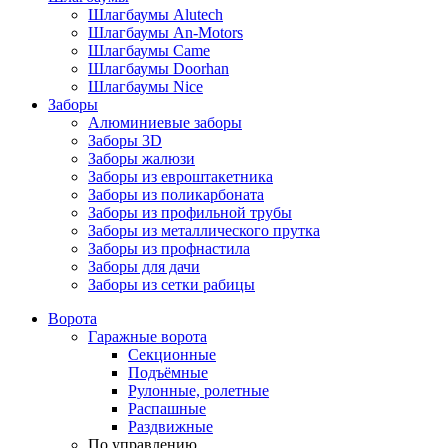
Шлагбаумы Alutech
Шлагбаумы An-Motors
Шлагбаумы Came
Шлагбаумы Doorhan
Шлагбаумы Nice
Заборы
Алюминиевые заборы
Заборы 3D
Заборы жалюзи
Заборы из евроштакетника
Заборы из поликарбоната
Заборы из профильной трубы
Заборы из металлического прутка
Заборы из профнастила
Заборы для дачи
Заборы из сетки рабицы
Ворота
Гаражные ворота
Секционные
Подъёмные
Рулонные, ролетные
Распашные
Раздвижные
По управлению