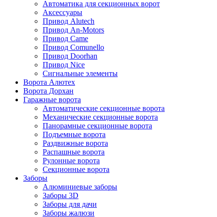
Автоматика для секционных ворот
Аксессуары
Привод Alutech
Привод An-Motors
Привод Came
Привод Comunello
Привод Doorhan
Привод Nice
Сигнальные элементы
Ворота Алютех
Ворота Дорхан
Гаражные ворота
Автоматические секционные ворота
Механические секционные ворота
Панорамные секционные ворота
Подъемные ворота
Раздвижные ворота
Распашные ворота
Рулонные ворота
Секционные ворота
Заборы
Алюминиевые заборы
Заборы 3D
Заборы для дачи
Заборы жалюзи