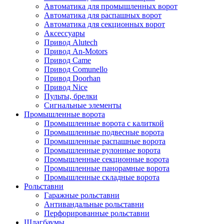
Автоматика для промышленных ворот
Автоматика для распашных ворот
Автоматика для секционных ворот
Аксессуары
Привод Alutech
Привод An-Motors
Привод Came
Привод Comunello
Привод Doorhan
Привод Nice
Пульты, брелки
Сигнальные элементы
Промышленные ворота
Промышленные ворота с калиткой
Промышленные подвесные ворота
Промышленные распашные ворота
Промышленные рулонные ворота
Промышленные секционные ворота
Промышленные панорамные ворота
Промышленные складные ворота
Рольставни
Гаражные рольставни
Антивандальные рольставни
Перфорированные рольставни
Шлагбаумы