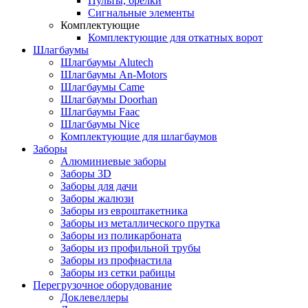
Пульты, брелки
Сигнальные элементы
Комплектующие
Комплектующие для откатных ворот
Шлагбаумы
Шлагбаумы Alutech
Шлагбаумы An-Motors
Шлагбаумы Came
Шлагбаумы Doorhan
Шлагбаумы Faac
Шлагбаумы Nice
Комплектующие для шлагбаумов
Заборы
Алюминиевые заборы
Заборы 3D
Заборы для дачи
Заборы жалюзи
Заборы из евроштакетника
Заборы из металлического прутка
Заборы из поликарбоната
Заборы из профильной трубы
Заборы из профнастила
Заборы из сетки рабицы
Перегрузочное оборудование
Доклевеллеры