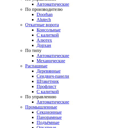
Автоматические
По производителю
Doorhan
Alutech
Откатные ворота
Консольные
С калиткой
Алютех
Дорхан
По типу
Автоматические
Механические
Распашные
Деревянные
Сендвич-панели
Штакетник
Профлист
С калиткой
По управлению
Автоматические
Промышленные
Секционные
Панорамные
Подъёмные
Откатные