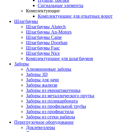
Пульты, брелки
Сигнальные элементы
Комплектующие
Комплектующие для откатных ворот
Шлагбаумы
Шлагбаумы Alutech
Шлагбаумы An-Motors
Шлагбаумы Came
Шлагбаумы Doorhan
Шлагбаумы Faac
Шлагбаумы Nice
Комплектующие для шлагбаумов
Заборы
Алюминиевые заборы
Заборы 3D
Заборы для дачи
Заборы жалюзи
Заборы из евроштакетника
Заборы из металлического прутка
Заборы из поликарбоната
Заборы из профильной трубы
Заборы из профнастила
Заборы из сетки рабицы
Перегрузочное оборудование
Доклевеллеры