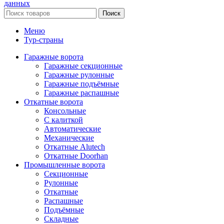
данных
Поиск
Меню
Тур-страны
Гаражные ворота
Гаражные секционные
Гаражные рулонные
Гаражные подъёмные
Гаражные распашные
Откатные ворота
Консольные
С калиткой
Автоматические
Механические
Откатные Alutech
Откатные Doorhan
Промышленные ворота
Секционные
Рулонные
Откатные
Распашные
Подъёмные
Складные