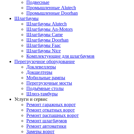
Подвесные
Промышленные Alutech
Промышленные Doorhan
Шлагбаумы
Шлагбаумы Alutech
Шлагбаумы An-Motors
Шлагбаумы Came
Шлагбаумы Doorhan
Шлагбаумы Faac
Шлагбаумы Nice
Комплектующие для шлагбаумов
Перегрузочное оборудование
Доклевеллеры
Докшелтеры
Мобильные рампы
Перегрузочные мосты
Подъёмные столы
Шлюз-тамбуры
Услуги и сервис
Ремонт гаражных ворот
Ремонт откатных ворот
Ремонт распашных ворот
Ремонт шлагбаумов
Ремонт автоматики
Замеры ворот