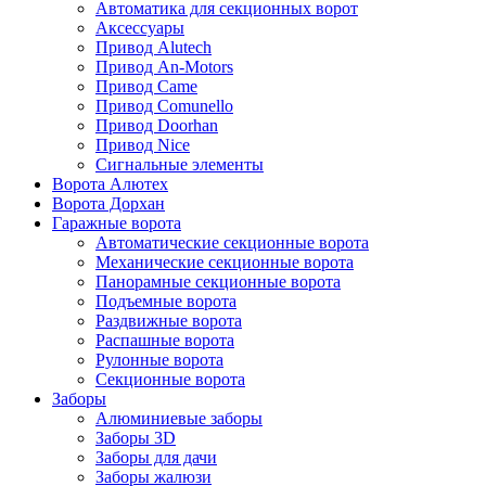
Автоматика для секционных ворот
Аксессуары
Привод Alutech
Привод An-Motors
Привод Came
Привод Comunello
Привод Doorhan
Привод Nice
Сигнальные элементы
Ворота Алютех
Ворота Дорхан
Гаражные ворота
Автоматические секционные ворота
Механические секционные ворота
Панорамные секционные ворота
Подъемные ворота
Раздвижные ворота
Распашные ворота
Рулонные ворота
Секционные ворота
Заборы
Алюминиевые заборы
Заборы 3D
Заборы для дачи
Заборы жалюзи