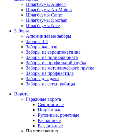
Шлагбаумы Alutech
Шлагбаумы An-Motors
Шлагбаумы Came
Шлагбаумы Doorhan
Шлагбаумы Nice
Заборы
Алюминиевые заборы
Заборы 3D
Заборы жалюзи
Заборы из евроштакетника
Заборы из поликарбоната
Заборы из профильной трубы
Заборы из металлического прутка
Заборы из профнастила
Заборы для дачи
Заборы из сетки рабицы
Ворота
Гаражные ворота
Секционные
Подъёмные
Рулонные, ролетные
Распашные
Раздвижные
По управлению