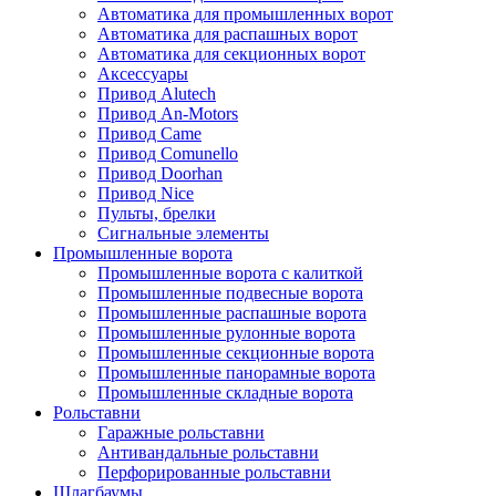
Автоматика для промышленных ворот
Автоматика для распашных ворот
Автоматика для секционных ворот
Аксессуары
Привод Alutech
Привод An-Motors
Привод Came
Привод Comunello
Привод Doorhan
Привод Nice
Пульты, брелки
Сигнальные элементы
Промышленные ворота
Промышленные ворота с калиткой
Промышленные подвесные ворота
Промышленные распашные ворота
Промышленные рулонные ворота
Промышленные секционные ворота
Промышленные панорамные ворота
Промышленные складные ворота
Рольставни
Гаражные рольставни
Антивандальные рольставни
Перфорированные рольставни
Шлагбаумы