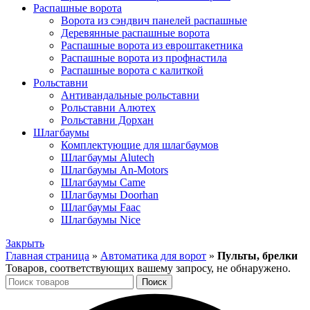
Распашные ворота
Ворота из сэндвич панелей распашные
Деревянные распашные ворота
Распашные ворота из евроштакетника
Распашные ворота из профнастила
Распашные ворота с калиткой
Рольставни
Антивандальные рольставни
Рольставни Алютех
Рольставни Дорхан
Шлагбаумы
Комплектующие для шлагбаумов
Шлагбаумы Alutech
Шлагбаумы An-Motors
Шлагбаумы Came
Шлагбаумы Doorhan
Шлагбаумы Faac
Шлагбаумы Nice
Закрыть
Главная страница
»
Автоматика для ворот
»
Пульты, брелки
Товаров, соответствующих вашему запросу, не обнаружено.
Поиск