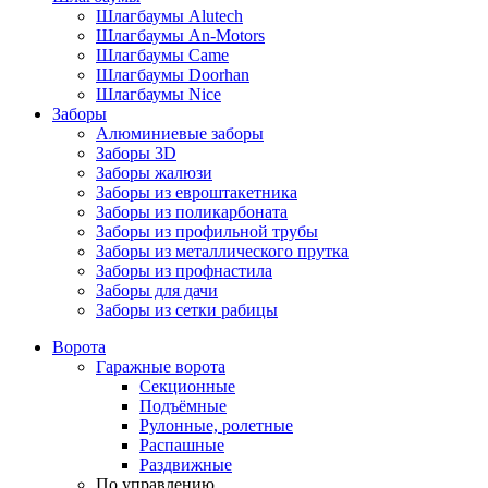
Шлагбаумы Alutech
Шлагбаумы An-Motors
Шлагбаумы Came
Шлагбаумы Doorhan
Шлагбаумы Nice
Заборы
Алюминиевые заборы
Заборы 3D
Заборы жалюзи
Заборы из евроштакетника
Заборы из поликарбоната
Заборы из профильной трубы
Заборы из металлического прутка
Заборы из профнастила
Заборы для дачи
Заборы из сетки рабицы
Ворота
Гаражные ворота
Секционные
Подъёмные
Рулонные, ролетные
Распашные
Раздвижные
По управлению