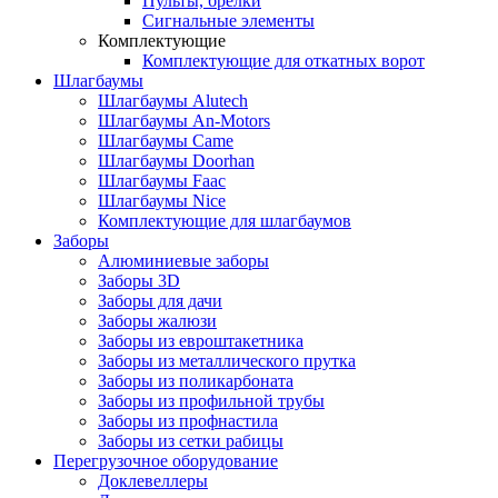
Пульты, брелки
Сигнальные элементы
Комплектующие
Комплектующие для откатных ворот
Шлагбаумы
Шлагбаумы Alutech
Шлагбаумы An-Motors
Шлагбаумы Came
Шлагбаумы Doorhan
Шлагбаумы Faac
Шлагбаумы Nice
Комплектующие для шлагбаумов
Заборы
Алюминиевые заборы
Заборы 3D
Заборы для дачи
Заборы жалюзи
Заборы из евроштакетника
Заборы из металлического прутка
Заборы из поликарбоната
Заборы из профильной трубы
Заборы из профнастила
Заборы из сетки рабицы
Перегрузочное оборудование
Доклевеллеры