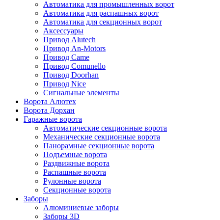
Автоматика для промышленных ворот
Автоматика для распашных ворот
Автоматика для секционных ворот
Аксессуары
Привод Alutech
Привод An-Motors
Привод Came
Привод Comunello
Привод Doorhan
Привод Nice
Сигнальные элементы
Ворота Алютех
Ворота Дорхан
Гаражные ворота
Автоматические секционные ворота
Механические секционные ворота
Панорамные секционные ворота
Подъемные ворота
Раздвижные ворота
Распашные ворота
Рулонные ворота
Секционные ворота
Заборы
Алюминиевые заборы
Заборы 3D