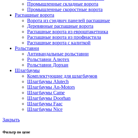
Промышленные складные ворота
Промышленные скоростные ворота
Распашные ворота
Ворота из сэндвич панелей распашные
Деревянные распашные ворота
Распашные ворота из евроштакетника
Распашные ворота из профнастила
Распашные ворота с калиткой
Рольставни
Антивандальные рольставни
Рольставни Алютех
Рольставни Дорхан
Шлагбаумы
Комплектующие для шлагбаумов
Шлагбаумы Alutech
Шлагбаумы An-Motors
Шлагбаумы Came
Шлагбаумы Doorhan
Шлагбаумы Faac
Шлагбаумы Nice
Закрыть
Фильтр по цене