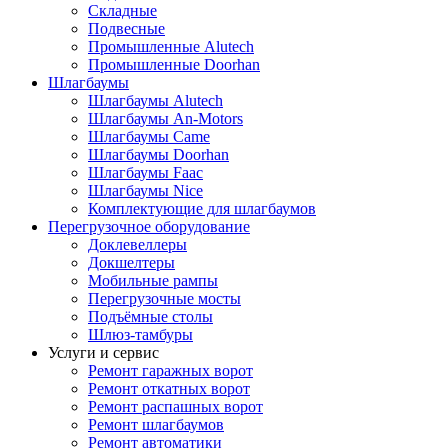
Складные
Подвесные
Промышленные Alutech
Промышленные Doorhan
Шлагбаумы
Шлагбаумы Alutech
Шлагбаумы An-Motors
Шлагбаумы Came
Шлагбаумы Doorhan
Шлагбаумы Faac
Шлагбаумы Nice
Комплектующие для шлагбаумов
Перегрузочное оборудование
Доклевеллеры
Докшелтеры
Мобильные рампы
Перегрузочные мосты
Подъёмные столы
Шлюз-тамбуры
Услуги и сервис
Ремонт гаражных ворот
Ремонт откатных ворот
Ремонт распашных ворот
Ремонт шлагбаумов
Ремонт автоматики