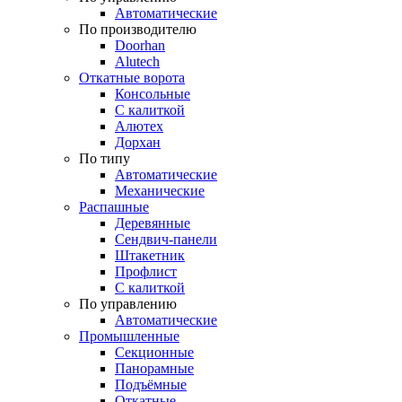
Автоматические
По производителю
Doorhan
Alutech
Откатные ворота
Консольные
С калиткой
Алютех
Дорхан
По типу
Автоматические
Механические
Распашные
Деревянные
Сендвич-панели
Штакетник
Профлист
С калиткой
По управлению
Автоматические
Промышленные
Секционные
Панорамные
Подъёмные
Откатные