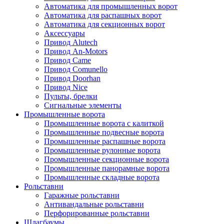
Автоматика для промышленных ворот
Автоматика для распашных ворот
Автоматика для секционных ворот
Аксессуары
Привод Alutech
Привод An-Motors
Привод Came
Привод Comunello
Привод Doorhan
Привод Nice
Пульты, брелки
Сигнальные элементы
Промышленные ворота
Промышленные ворота с калиткой
Промышленные подвесные ворота
Промышленные распашные ворота
Промышленные рулонные ворота
Промышленные секционные ворота
Промышленные панорамные ворота
Промышленные складные ворота
Рольставни
Гаражные рольставни
Антивандальные рольставни
Перфорированные рольставни
Шлагбаумы