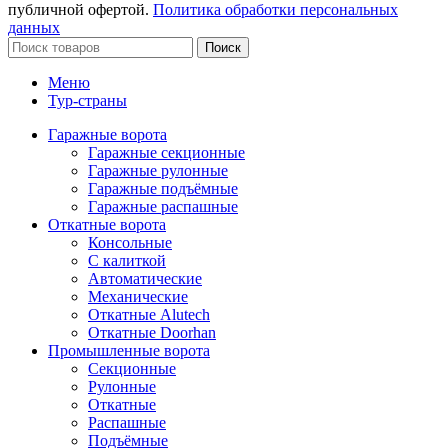
публичной офертой.
Политика обработки персональных
данных
Поиск
Меню
Тур-страны
Гаражные ворота
Гаражные секционные
Гаражные рулонные
Гаражные подъёмные
Гаражные распашные
Откатные ворота
Консольные
С калиткой
Автоматические
Механические
Откатные Alutech
Откатные Doorhan
Промышленные ворота
Секционные
Рулонные
Откатные
Распашные
Подъёмные