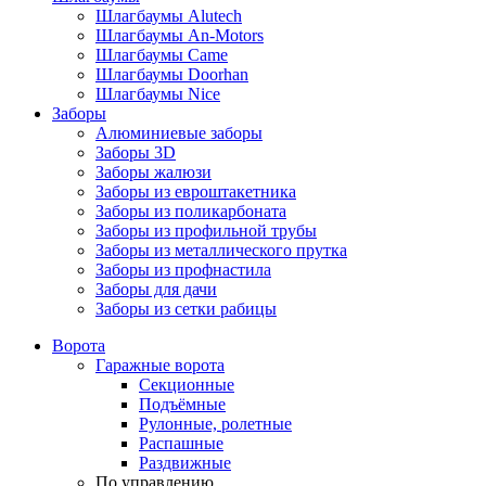
Шлагбаумы Alutech
Шлагбаумы An-Motors
Шлагбаумы Came
Шлагбаумы Doorhan
Шлагбаумы Nice
Заборы
Алюминиевые заборы
Заборы 3D
Заборы жалюзи
Заборы из евроштакетника
Заборы из поликарбоната
Заборы из профильной трубы
Заборы из металлического прутка
Заборы из профнастила
Заборы для дачи
Заборы из сетки рабицы
Ворота
Гаражные ворота
Секционные
Подъёмные
Рулонные, ролетные
Распашные
Раздвижные
По управлению