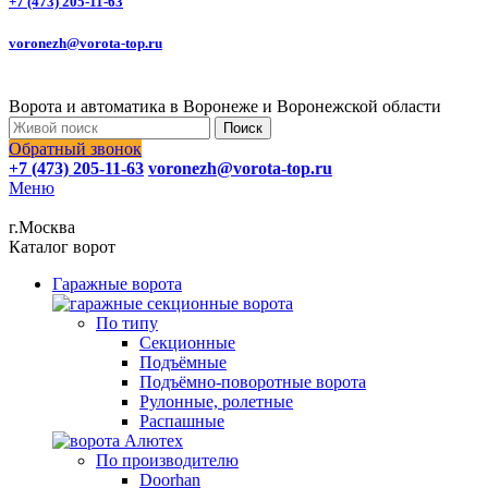
+7 (473) 205-11-63
voronezh@vorota-top.ru
Ворота и автоматика в Воронеже и Воронежской области
Поиск
Обратный звонок
+7 (473) 205-11-63
voronezh@vorota-top.ru
Меню
г.Москва
Каталог ворот
Гаражные ворота
По типу
Секционные
Подъёмные
Подъёмно-поворотные ворота
Рулонные, ролетные
Распашные
По производителю
Doorhan