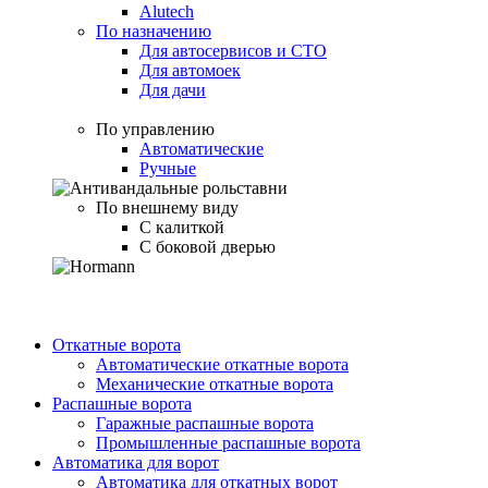
Alutech
По назначению
Для автосервисов и СТО
Для автомоек
Для дачи
По управлению
Автоматические
Ручные
По внешнему виду
С калиткой
С боковой дверью
Откатные ворота
Автоматические откатные ворота
Механические откатные ворота
Распашные ворота
Гаражные распашные ворота
Промышленные распашные ворота
Автоматика для ворот
Автоматика для откатных ворот