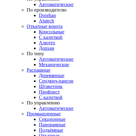
Автоматические
По производителю
Doorhan
Alutech
Откатные ворота
Консольные
С калиткой
Алютех
Дорхан
По типу
Автоматические
Механические
Распашные
Деревянные
Сендвич-панели
Штакетник
Профлист
С калиткой
По управлению
Автоматические
Промышленные
Секционные
Панорамные
Подъёмные
Откатные