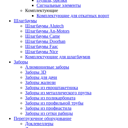
Пульты, брелки
Сигнальные элементы
Комплектующие
Комплектующие для откатных ворот
Шлагбаумы
Шлагбаумы Alutech
Шлагбаумы An-Motors
Шлагбаумы Came
Шлагбаумы Doorhan
Шлагбаумы Faac
Шлагбаумы Nice
Комплектующие для шлагбаумов
Заборы
Алюминиевые заборы
Заборы 3D
Заборы для дачи
Заборы жалюзи
Заборы из евроштакетника
Заборы из металлического прутка
Заборы из поликарбоната
Заборы из профильной трубы
Заборы из профнастила
Заборы из сетки рабицы
Перегрузочное оборудование
Доклевеллеры