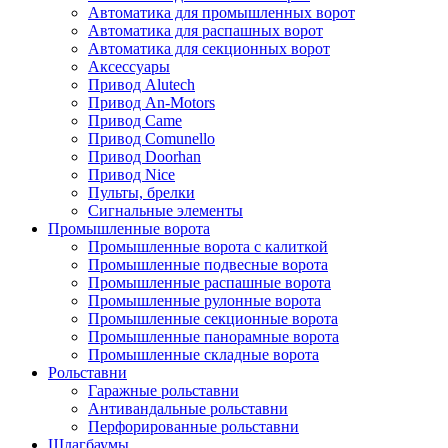
Автоматика для промышленных ворот
Автоматика для распашных ворот
Автоматика для секционных ворот
Аксессуары
Привод Alutech
Привод An-Motors
Привод Came
Привод Comunello
Привод Doorhan
Привод Nice
Пульты, брелки
Сигнальные элементы
Промышленные ворота
Промышленные ворота с калиткой
Промышленные подвесные ворота
Промышленные распашные ворота
Промышленные рулонные ворота
Промышленные секционные ворота
Промышленные панорамные ворота
Промышленные складные ворота
Рольставни
Гаражные рольставни
Антивандальные рольставни
Перфорированные рольставни
Шлагбаумы