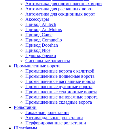
Автоматика для промышленных ворот
Автоматика для распашных ворот
Автоматика для секционных ворот
Аксессуары
Привод Alutech
Привод An-Motors
Привод Came
Привод Comunello
Привод Doorhan
Привод Nice
Пульты, брелки
Сигнальные элементы
Промышленные ворота
Промышленные ворота с калиткой
Промышленные подвесные ворота
Промышленные распашные ворота
Промышленные рулонные ворота
Промышленные секционные ворота
Промышленные панорамные ворота
Промышленные складные ворота
Рольставни
Гаражные рольставни
Антивандальные рольставни
Перфорированные рольставни
Шлагбаумы