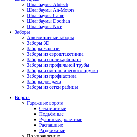
Шлагбаумы Alutech
Шлагбаумы An-Motors
Шлагбаумы Came
Шлагбаумы Doorhan
Шлагбаумы Nice
Заборы
Алюминиевые заборы
Заборы 3D
Заборы жалюзи
Заборы из евроштакетника
Заборы из поликарбоната
Заборы из профильной трубы
Заборы из металлического прутка
Заборы из профнастила
Заборы для дачи
Заборы из сетки рабицы
Ворота
Гаражные ворота
Секционные
Подъёмные
Рулонные, ролетные
Распашные
Раздвижные
По управлению