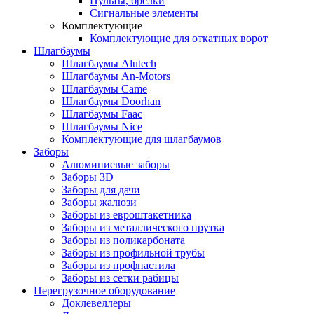
Пульты, брелки
Сигнальные элементы
Комплектующие
Комплектующие для откатных ворот
Шлагбаумы
Шлагбаумы Alutech
Шлагбаумы An-Motors
Шлагбаумы Came
Шлагбаумы Doorhan
Шлагбаумы Faac
Шлагбаумы Nice
Комплектующие для шлагбаумов
Заборы
Алюминиевые заборы
Заборы 3D
Заборы для дачи
Заборы жалюзи
Заборы из евроштакетника
Заборы из металлического прутка
Заборы из поликарбоната
Заборы из профильной трубы
Заборы из профнастила
Заборы из сетки рабицы
Перегрузочное оборудование
Доклевеллеры