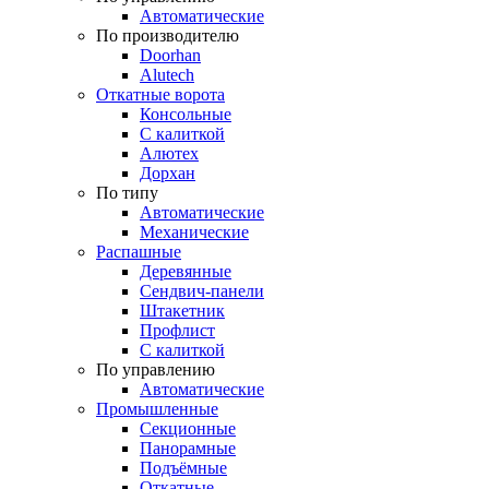
Автоматические
По производителю
Doorhan
Alutech
Откатные ворота
Консольные
С калиткой
Алютех
Дорхан
По типу
Автоматические
Механические
Распашные
Деревянные
Сендвич-панели
Штакетник
Профлист
С калиткой
По управлению
Автоматические
Промышленные
Секционные
Панорамные
Подъёмные
Откатные