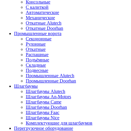
Консольные
С калиткой
Автоматические
Механические
Откатные Alutech
Откатные Doorhan
Промышленные ворота
Секционные
Рулонные
Откатные
Распашные
Подъёмные
Складные
Подвесные
Промышленные Alutech
Промышленные Doorhan
Шлагбаумы
Шлагбаумы Alutech
Шлагбаумы An-Motors
Шлагбаумы Came
Шлагбаумы Doorhan
Шлагбаумы Faac
Шлагбаумы Nice
Комплектующие для шлагбаумов
Перегрузочное оборудование