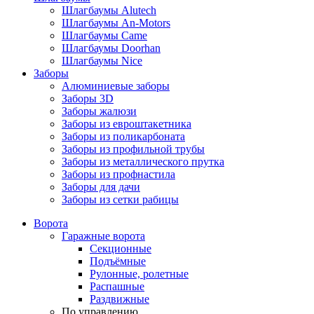
Шлагбаумы Alutech
Шлагбаумы An-Motors
Шлагбаумы Came
Шлагбаумы Doorhan
Шлагбаумы Nice
Заборы
Алюминиевые заборы
Заборы 3D
Заборы жалюзи
Заборы из евроштакетника
Заборы из поликарбоната
Заборы из профильной трубы
Заборы из металлического прутка
Заборы из профнастила
Заборы для дачи
Заборы из сетки рабицы
Ворота
Гаражные ворота
Секционные
Подъёмные
Рулонные, ролетные
Распашные
Раздвижные
По управлению