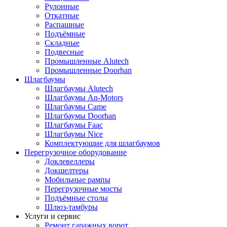
Рулонные
Откатные
Распашные
Подъёмные
Складные
Подвесные
Промышленные Alutech
Промышленные Doorhan
Шлагбаумы
Шлагбаумы Alutech
Шлагбаумы An-Motors
Шлагбаумы Came
Шлагбаумы Doorhan
Шлагбаумы Faac
Шлагбаумы Nice
Комплектующие для шлагбаумов
Перегрузочное оборудование
Доклевеллеры
Докшелтеры
Мобильные рампы
Перегрузочные мосты
Подъёмные столы
Шлюз-тамбуры
Услуги и сервис
Ремонт гаражных ворот