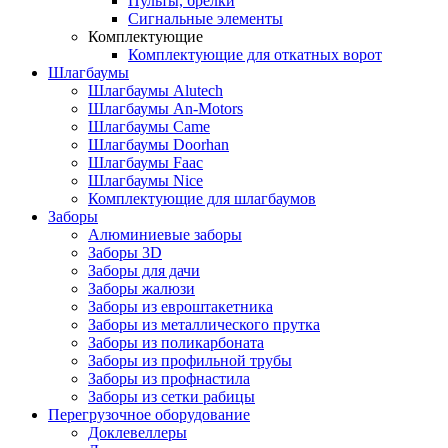
Пульты, брелки
Сигнальные элементы
Комплектующие
Комплектующие для откатных ворот
Шлагбаумы
Шлагбаумы Alutech
Шлагбаумы An-Motors
Шлагбаумы Came
Шлагбаумы Doorhan
Шлагбаумы Faac
Шлагбаумы Nice
Комплектующие для шлагбаумов
Заборы
Алюминиевые заборы
Заборы 3D
Заборы для дачи
Заборы жалюзи
Заборы из евроштакетника
Заборы из металлического прутка
Заборы из поликарбоната
Заборы из профильной трубы
Заборы из профнастила
Заборы из сетки рабицы
Перегрузочное оборудование
Доклевеллеры