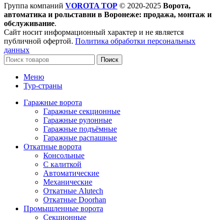
Группа компаний
VOROTA TOP
©
2020-2025
Ворота,
автоматика и рольставни в Воронеже: продажа, монтаж и
обслуживание
.
Сайт носит информационный характер и не является
публичной офертой.
Политика обработки персональных
данных
Поиск
Меню
Тур-страны
Гаражные ворота
Гаражные секционные
Гаражные рулонные
Гаражные подъёмные
Гаражные распашные
Откатные ворота
Консольные
С калиткой
Автоматические
Механические
Откатные Alutech
Откатные Doorhan
Промышленные ворота
Секционные