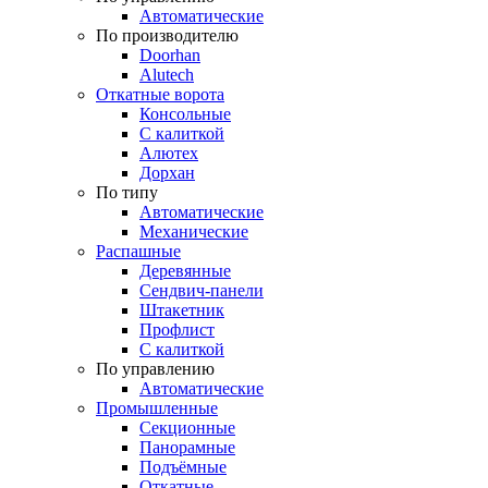
Автоматические
По производителю
Doorhan
Alutech
Откатные ворота
Консольные
С калиткой
Алютех
Дорхан
По типу
Автоматические
Механические
Распашные
Деревянные
Сендвич-панели
Штакетник
Профлист
С калиткой
По управлению
Автоматические
Промышленные
Секционные
Панорамные
Подъёмные
Откатные