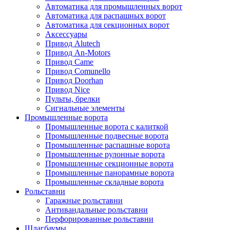
Автоматика для промышленных ворот
Автоматика для распашных ворот
Автоматика для секционных ворот
Аксессуары
Привод Alutech
Привод An-Motors
Привод Came
Привод Comunello
Привод Doorhan
Привод Nice
Пульты, брелки
Сигнальные элементы
Промышленные ворота
Промышленные ворота с калиткой
Промышленные подвесные ворота
Промышленные распашные ворота
Промышленные рулонные ворота
Промышленные секционные ворота
Промышленные панорамные ворота
Промышленные складные ворота
Рольставни
Гаражные рольставни
Антивандальные рольставни
Перфорированные рольставни
Шлагбаумы